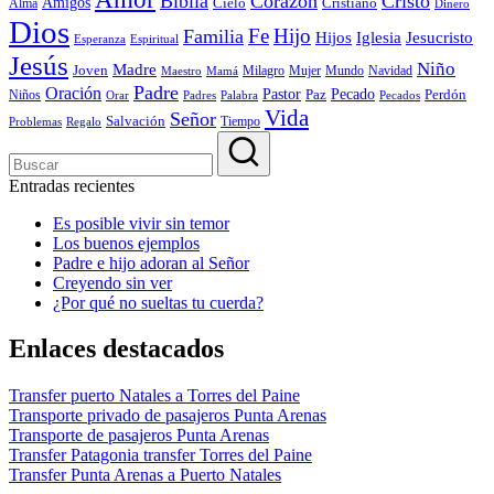
Biblia
Corazón
Cristo
Amigos
Cielo
Alma
Cristiano
Dinero
Dios
Fe
Hijo
Familia
Iglesia
Jesucristo
Hijos
Esperanza
Espiritual
Jesús
Niño
Madre
Joven
Milagro
Mujer
Navidad
Maestro
Mamá
Mundo
Padre
Oración
Pastor
Pecado
Perdón
Niños
Paz
Orar
Padres
Palabra
Pecados
Vida
Señor
Salvación
Tiempo
Problemas
Regalo
Entradas recientes
Es posible vivir sin temor
Los buenos ejemplos
Padre e hijo adoran al Señor
Creyendo sin ver
¿Por qué no sueltas tu cuerda?
Enlaces destacados
Transfer puerto Natales a Torres del Paine
Transporte privado de pasajeros Punta Arenas
Transporte de pasajeros Punta Arenas
Transfer Patagonia transfer Torres del Paine
Transfer Punta Arenas a Puerto Natales