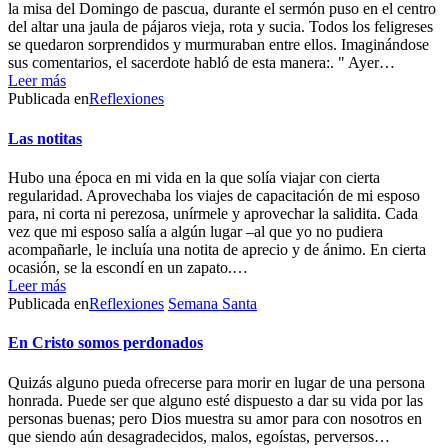
la misa del Domingo de pascua, durante el sermón puso en el centro
del altar una jaula de pájaros vieja, rota y sucia. Todos los feligreses
se quedaron sorprendidos y murmuraban entre ellos. Imaginándose
sus comentarios, el sacerdote habló de esta manera:. " Ayer…
Leer más
Publicada en
Reflexiones
Las notitas
Hubo una época en mi vida en la que solía viajar con cierta
regularidad. Aprovechaba los viajes de capacitación de mi esposo
para, ni corta ni perezosa, unírmele y aprovechar la salidita. Cada
vez que mi esposo salía a algún lugar –al que yo no pudiera
acompañarle, le incluía una notita de aprecio y de ánimo. En cierta
ocasión, se la escondí en un zapato.…
Leer más
Publicada en
Reflexiones
Semana Santa
En Cristo somos perdonados
Quizás alguno pueda ofrecerse para morir en lugar de una persona
honrada. Puede ser que alguno esté dispuesto a dar su vida por las
personas buenas; pero Dios muestra su amor para con nosotros en
que siendo aún desagradecidos, malos, egoístas, perversos…