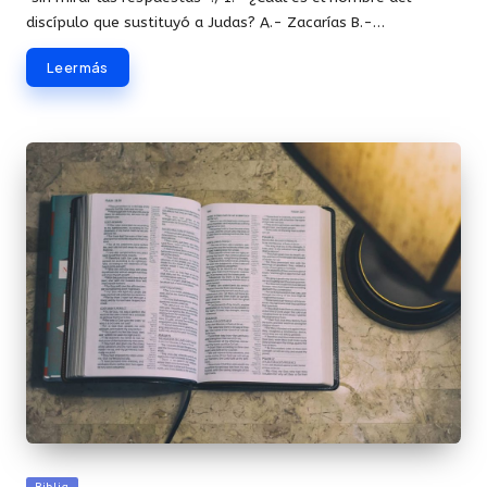
discípulo que sustituyó a Judas? A.- Zacarías B.-…
Leer más
Publicada