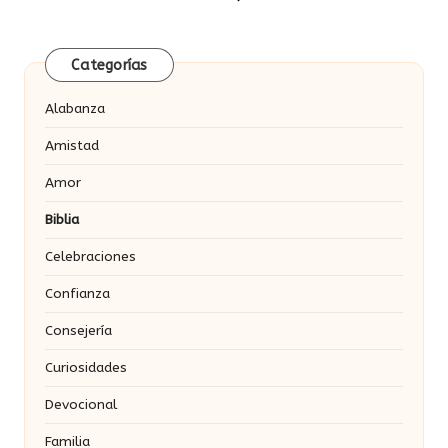
SIGUIENTE
de
PÁGINA
entradas
Categorías
Alabanza
Amistad
Amor
Biblia
Celebraciones
Confianza
Consejería
Curiosidades
Devocional
Familia