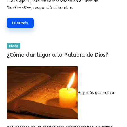
Ella le dijo: «¿Está usted interesado en el Libro de
Dios?»-«Sí»-, respondió el hombre:
Leer más
Publicada
Biblia
en
¿Cómo dar lugar a la Palabra de Dios?
Hoy más que nunca