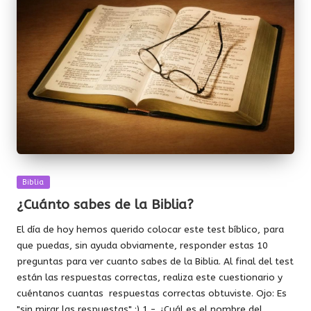
Publicada
Biblia
en
¿Cuánto sabes de la Biblia?
El día de hoy hemos querido colocar este test bíblico, para
que puedas, sin ayuda obviamente, responder estas 10
preguntas para ver cuanto sabes de la Biblia. Al final del test
están las respuestas correctas, realiza este cuestionario y
cuéntanos cuantas respuestas correctas obtuviste. Ojo: Es
"sin mirar las respuestas" :) 1.- ¿Cuál es el nombre del