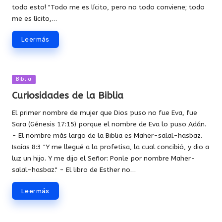
todo esto! "Todo me es lícito, pero no todo conviene; todo
me es lícito,…
Leer más
Publicada
Biblia
en
Curiosidades de la Biblia
El primer nombre de mujer que Dios puso no fue Eva, fue
Sara (Génesis 17:15) porque el nombre de Eva lo puso Adán.
- El nombre más largo de la Biblia es Maher-salal-hasbaz.
Isaías 8:3 "Y me llegué a la profetisa, la cual concibió, y dio a
luz un hijo. Y me dijo el Señor: Ponle por nombre Maher-
salal-hasbaz." - El libro de Esther no…
Leer más