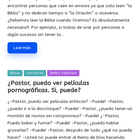
encontrar personas que caen en errores ya que solo leen “la
Biblia” y no dedican tiempo a “la Oración” o viceversa.
¿Debemos leer la Biblia cuando Oramos? Es absolutamente
necesario!!. Por ejemplo, si tratas de orar por personas o
algún sucesos sin tener la…
Leer más
Publicada
Biblia
Confianza
Temas Valóricos
en
¿Pastor, puedo ver películas
pornográficas. Si, puede?
¿-Pastor, puedo ver peliculas eróticas? -Puede! -Pastor,
¿puedo ir a la discoteque? -Puede! -Pastor, ¿puedo tener un
montón de novios sin compromiso? -Puede! ¿-Pastor,
Puedo beber y fumar? -Puede! -Pastor, ¿puedo hablar
groserías? -Puede! -Pastor, después de todo ¿qué no puedo
hacer? -Usted no puede entrar al Reino de Dios haciendo