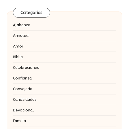
de
PÁGINA
entradas
Categorías
Alabanza
Amistad
Amor
Biblia
Celebraciones
Confianza
Consejería
Curiosidades
Devocional
Familia