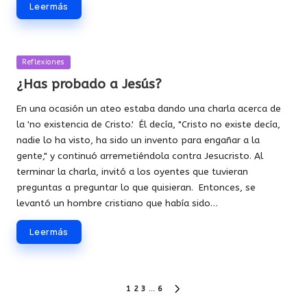
Leer más
Publicada
Reflexiones
en
¿Has probado a Jesús?
En una ocasión un ateo estaba dando una charla acerca de
la 'no existencia de Cristo.' Él decía, "Cristo no existe decía,
nadie lo ha visto, ha sido un invento para engañar a la
gente," y continuó arremetiéndola contra Jesucristo. Al
terminar la charla, invitó a los oyentes que tuvieran
preguntas a preguntar lo que quisieran. Entonces, se
levantó un hombre cristiano que había sido…
Leer más
Paginación
1
2
3
…
6
SIGUIENTE