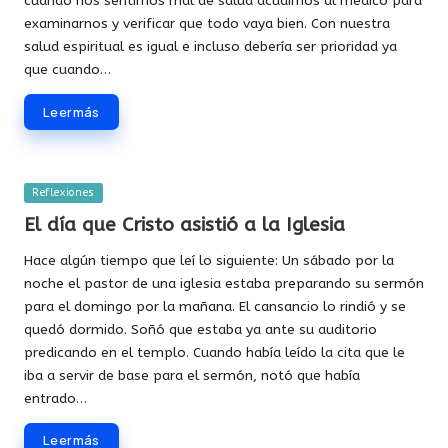
cuando nos sentimos mal de salud acudimos al médico para
examinarnos y verificar que todo vaya bien. Con nuestra
salud espiritual es igual e incluso debería ser prioridad ya
que cuando…
Leer más
Publicada
Reflexiones
en
El día que Cristo asistió a la Iglesia
Hace algún tiempo que leí lo siguiente: Un sábado por la
noche el pastor de una iglesia estaba preparando su sermón
para el domingo por la mañana. El cansancio lo rindió y se
quedó dormido. Soñó que estaba ya ante su auditorio
predicando en el templo. Cuando había leído la cita que le
iba a servir de base para el sermón, notó que había
entrado…
Leer más