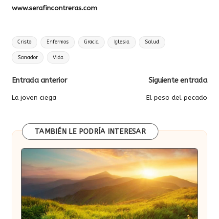
www.serafincontreras.com
Etiquetas:
Cristo
Enfermos
Gracia
Iglesia
Salud
Sanador
Vida
Navegación
Entrada anterior
Siguiente entrada
de
La joven ciega
El peso del pecado
entradas
TAMBIÉN LE PODRÍA INTERESAR