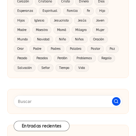
Corazón
Cristiano
Cristo
Dinero
Dios
Esperanza
Espiritual
Familia
Fe
Hijo
Hijos
Iglesia
Jesucristo
Jesús
Joven
Madre
Maestro
Mamá
Milagro
Mujer
Mundo
Navidad
Niño
Niños
Oración
Orar
Padre
Padres
Palabra
Pastor
Paz
Pecado
Pecados
Perdón
Problemas
Regalo
Salvación
Señor
Tiempo
Vida
Entradas recientes