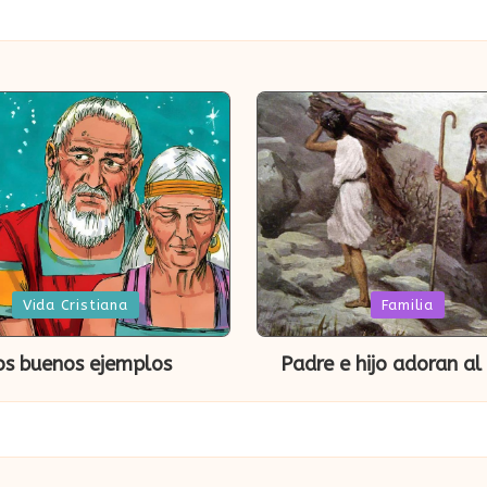
da
Publicada
Vida Cristiana
Familia
en
os buenos ejemplos
Padre e hijo adoran al