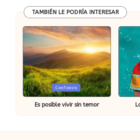
entradas
TAMBIÉN LE PODRÍA INTERESAR
Publicada
Publica
Confianza
en
en
Es posible vivir sin temor
L