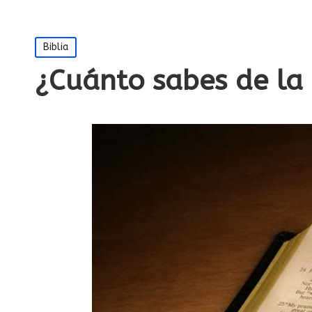
Publicada
Biblia
en
¿Cuánto sabes de la 