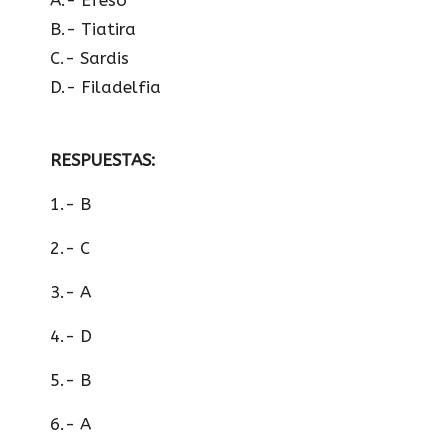
B.- Tiatira
C.- Sardis
D.- Filadelfia
RESPUESTAS:
1.- B
2.- C
3.- A
4.- D
5.- B
6.- A