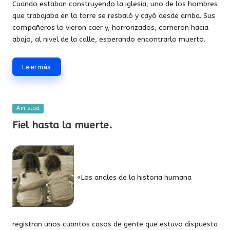
Cuando estaban construyendo la iglesia, uno de los hombres
que trabajaba en la torre se resbaló y cayó desde arriba. Sus
compañeros lo vieron caer y, horrorizados, corrieron hacia
abajo, al nivel de la calle, esperando encontrarlo muerto.
Leer más
Publicada
Amistad
en
Fiel hasta la muerte.
«Los anales de la historia humana
registran unos cuantos casos de gente que estuvo dispuesta