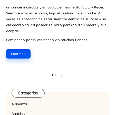
un cáncer incurable y en cualquier momento iba a fallecer.
Siempre vivía en su casa, bajo el cuidado de su madre. A
veces se enfadaba de estar siempre dentro de su casa y un
día decidió salir a pasear. Le pidió permiso a su madre y ella
aceptó.
Caminando por el vecindario vio muchas tiendas
Leer más
Paginación
1
2
SIGUIENTE
de
PÁGINA
entradas
Categorías
Alabanza
Amistad