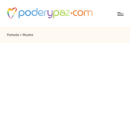
Portada
»
Muerte