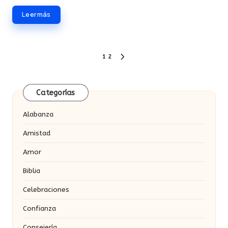
Leer más
Paginación
1
2
SIGUIENTE
de
PÁGINA
entradas
Categorías
Alabanza
Amistad
Amor
Biblia
Celebraciones
Confianza
Consejería