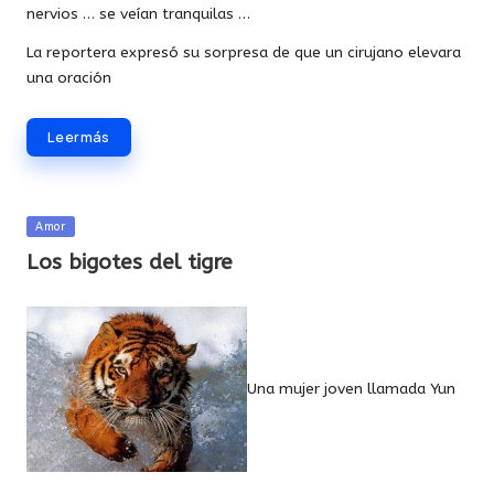
nervios … se veían tranquilas …
La reportera expresó su sorpresa de que un cirujano elevara
una oración
Leer más
Publicada
Amor
en
Los bigotes del tigre
Una mujer joven llamada Yun