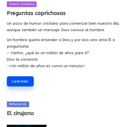
Publicada
Humor Cristiano
en
Preguntas caprichosas
Un poco de humor cristiano para comenzar bien nuestro día,
aunque también un mensaje: Dios conoce al hombre.
Un hombre quería entender a Dios y por eso vino ante Él a
preguntarle:
– «Señor, ¿qué es un millón de años para tí?.
Dios le contestó:
-«Un millón de años es como un minuto».
Leer más
Publicada
Reflexiones
en
El cirujano