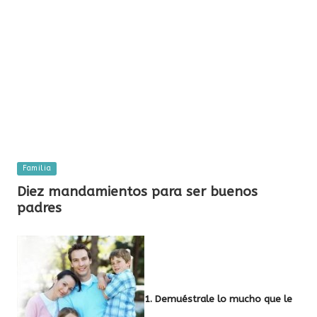
Publicada
Familia
en
Diez mandamientos para ser buenos
padres
1. Demuéstrale lo mucho que le