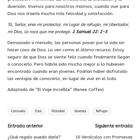
diversión. Vivimos para nosotros mismos, cuando vivir para
Dios nos traería mucha más felicidad y satisfacción.
Tú, Señor, eres mi protector, mi lugar de refugio, mi libertador,
mi Dios, la roca que me protege.
2 Samuel 22: 2-3
Demasiado a menudo, las personas pasan por la vida sin
hacer caso de Dios. Lo ven como el último recurso. Estoy
seguro de que Dios se siente feliz cuando finalmente llegan
a conocerlo. Pero habría sido mucho mejor si lo hubiesen
encontrado cuando eran jóvenes. Podrían haber disfrutado
las ventajas de conocerlo, en lugar de vivir en el lodo.
Adaptado de “El Viaje Increíble” (Renee Coffee)
Etiquetas:
Consuelo
Dios
Felicidad
Jóvenes
Refugio
Navegación
Entrada anterior
Siguiente entrada
de
¿Qué regalo puedo darle?
10 Versículos con Promesas