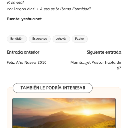
Promesa!
Por largos días! =
A eso se le llama Eternidad!
Fuente: yeshua.net
Etiquetas:
Bendición
Esperanza
Jehová.
Pastor
Navegación
Entrada anterior
Siguiente entrada
de
Feliz Año Nuevo 2010
Mamá…¿el Pastor habla de
tí?
entradas
TAMBIÉN LE PODRÍA INTERESAR