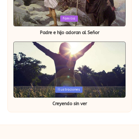
Publicada
Familia
en
Padre e hijo adoran al Señor
Publicada
Ilustraciones
en
Creyendo sin ver