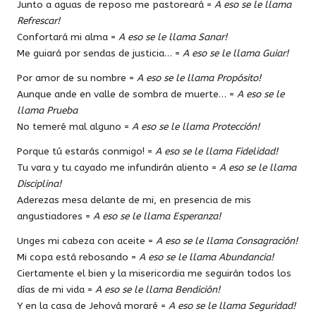
Junto a aguas de reposo me pastoreará =
A eso se le llama
Refrescar!
Confortará mi alma =
A eso se le llama Sanar!
Me guiará por sendas de justicia… =
A eso se le llama Guiar!
Por amor de su nombre =
A eso se le llama Propósito!
Aunque ande en valle de sombra de muerte… =
A eso se le
llama Prueba
No temeré mal alguno =
A eso se le llama Protección!
Porque tú estarás conmigo! =
A eso se le llama Fidelidad!
Tu vara y tu cayado me infundirán aliento =
A eso se le llama
Disciplina!
Aderezas mesa delante de mi, en presencia de mis
angustiadores =
A eso se le llama Esperanza!
Unges mi cabeza con aceite =
A eso se le llama Consagración!
Mi copa está rebosando =
A eso se le llama Abundancia!
Ciertamente el bien y la misericordia me seguirán todos los
días de mi vida =
A eso se le llama Bendición!
Y en la casa de Jehová moraré =
A eso se le llama Seguridad!