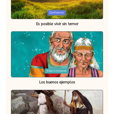
Publicada
Confianza
en
Es posible vivir sin temor
Publicada
Vida Cristiana
en
Los buenos ejemplos