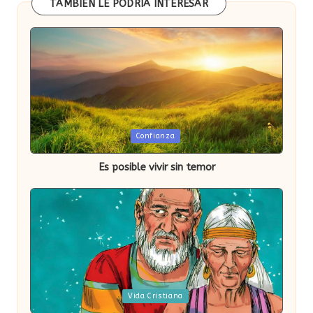
TAMBIÉN LE PODRÍA INTERESAR
Publicada
Confianza
en
Es posible vivir sin temor
Publicada
Vida Cristiana
en