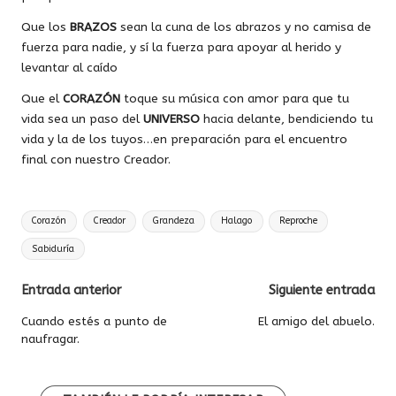
Que los
BRAZOS
sean la cuna de los abrazos y no camisa de
fuerza para nadie, y sí la fuerza para apoyar al herido y
levantar al caído
Que el
CORAZÓN
toque su música con amor para que tu
vida sea un paso del
UNIVERSO
hacia delante, bendiciendo tu
vida y la de los tuyos…en preparación para el encuentro
final con nuestro Creador.
Etiquetas:
Corazón
Creador
Grandeza
Halago
Reproche
Sabiduría
Navegación
Entrada anterior
Siguiente entrada
de
Cuando estés a punto de
El amigo del abuelo.
naufragar.
entradas