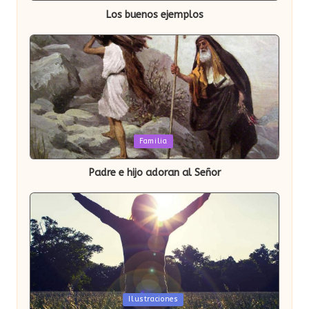
Los buenos ejemplos
Publicada
Familia
en
Padre e hijo adoran al Señor
Publicada
Ilustraciones