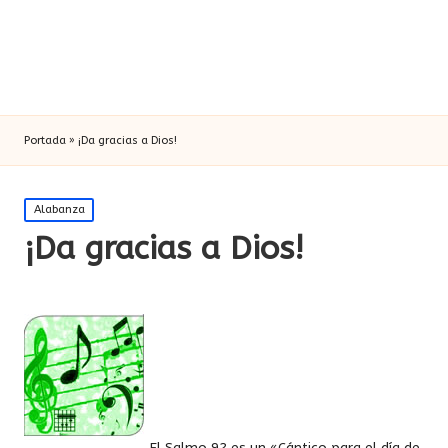
Portada
»
¡Da gracias a Dios!
Publicada
Alabanza
en
¡Da gracias a Dios!
El Salmo 92 es un «Cántico para el día de