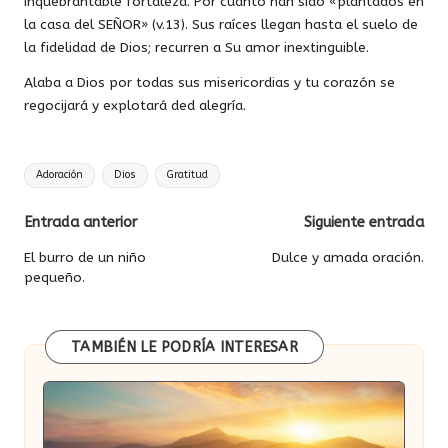
inquebrantable fortaleza. Por cuanto han sido «plantados en
la casa del SEÑOR» (v.13). Sus raíces llegan hasta el suelo de
la fidelidad de Dios; recurren a Su amor inextinguible.
Alaba a Dios por todas sus misericordias y tu corazón se
regocijará y explotará ded alegría.
Etiquetas:
Adoración
Dios
Gratitud
Navegación
Entrada anterior
Siguiente entrada
de
El burro de un niño
Dulce y amada oración.
pequeño.
entradas
TAMBIÉN LE PODRÍA INTERESAR