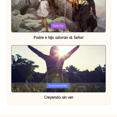
Publicada
Familia
en
Padre e hijo adoran al Señor
Publicada
Ilustraciones
en
Creyendo sin ver