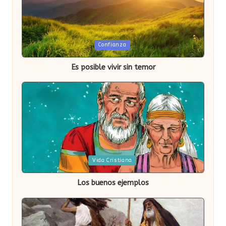
Publicada
Confianza
en
Es posible vivir sin temor
Publicada
Vida Cristiana
en
Los buenos ejemplos