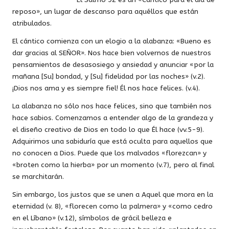
reposo», un lugar de descanso para aquéllos que están
atribulados.
El cántico comienza con un elogio a la alabanza: «Bueno es
dar gracias al SEÑOR». Nos hace bien volvernos de nuestros
pensamientos de desasosiego y ansiedad y anunciar «por la
mañana [Su] bondad, y [Su] fidelidad por las noches» (v.2).
¡Dios nos ama y es siempre fiel! Él nos hace felices. (v.4).
La alabanza no sólo nos hace felices, sino que también nos
hace sabios. Comenzamos a entender algo de la grandeza y
el diseño creativo de Dios en todo lo que Él hace (vv.5-9).
Adquirimos una sabiduría que está oculta para aquellos que
no conocen a Dios. Puede que los malvados «florezcan» y
«broten como la hierba» por un momento (v.7), pero al final
se marchitarán.
Sin embargo, los justos que se unen a Aquel que mora en la
eternidad (v. 8), «florecen como la palmera» y «como cedro
en el Líbano» (v.12), símbolos de grácil belleza e